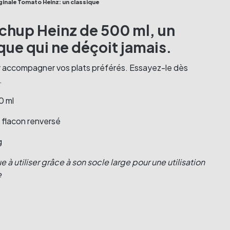
ginale Tomato Heinz: un classique
chup Heinz de 500 ml, un
que qui ne déçoit jamais.
r accompagner vos plats préférés. Essayez-le dès
.
0 ml
 flacon renversé
g
e à utiliser grâce à son socle large pour une utilisation
e