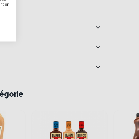
nt en
tégorie