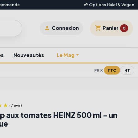
 commande
🌱 Options Halal & Vegan
shopping_cart
Connexion
Panier

0
es
Nouveautés
Le Mag
TTC
HT
PRIX
p aux tomates HEINZ 500 ml - un
que
(7 avis)