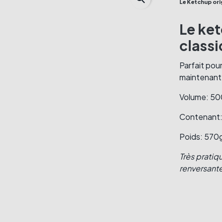
Le Ketchup
ori
Le ket
classi
Parfait pou
maintenant
Volume: 50
Contenant:
Poids: 570
Très pratiqu
renversant