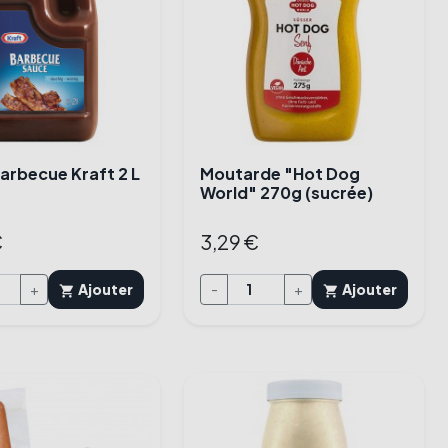
arbecue Kraft 2 L
Moutarde "Hot Dog
World" 270g (sucrée)
€
3,29 €
+
Ajouter
-
+
Ajouter
shopping_cart
shopping_cart