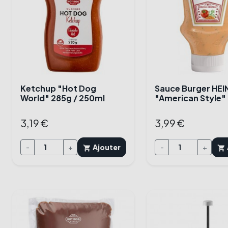
Ketchup "Hot Dog
Sauce Burger HEI
World" 285g / 250ml
"American Style"
3,19 €
3,99 €
-
+
Ajouter
-
+
shopping_cart
shopping_cart