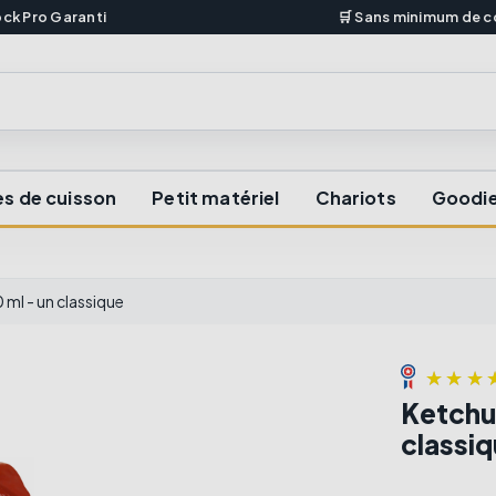
ock Pro Garanti
🛒 Sans minimum de
s de cuisson
Petit matériel
Chariots
Goodi
ml - un classique
Ketchu
classi