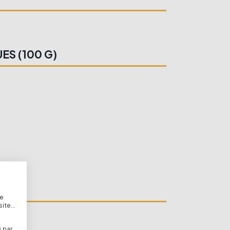
ES (100 G)
de
te...
 par