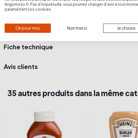
Contenant: flacon poirier
Arigomoto.fr. Pas d'inquiétude, vous pourrez changer d'avis à tout mome
Poids: 570 g
paramétrant vos cookies.
Détails du produit
Ok pour moi
Non merci
Je choisis
Fiche technique
Avis clients
35 autres produits dans la même ca