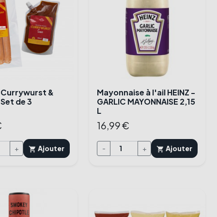
 Currywurst &
Mayonnaise à l'ail HEINZ -
 Set de 3
GARLIC MAYONNAISE 2,15
L
€
16,99 €
+
Ajouter
-
+
Ajouter
shopping_cart
shopping_cart