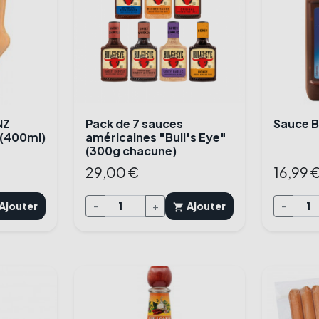
NZ
Pack de 7 sauces
Sauce B
 (400ml)
américaines "Bull's Eye"
(300g chacune)
29,00 €
16,99 
Ajouter
-
+
Ajouter
-
shopping_cart