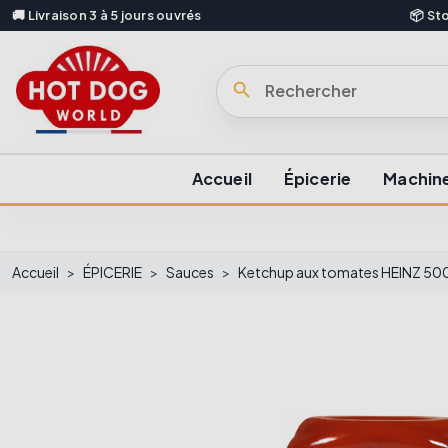
🚚 Livraison 3 à 5 jours ouvrés
📦 St
search
Accueil
Épicerie
Machine
Accueil
ÉPICERIE
Sauces
Ketchup aux tomates HEINZ 500 