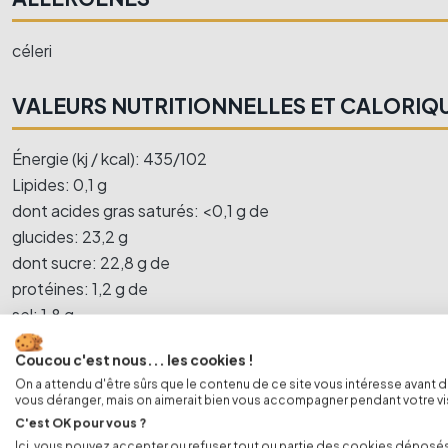
céleri
VALEURS NUTRITIONNELLES ET CALORIQU
Énergie (kj / kcal): 435/102
Lipides: 0,1 g
dont acides gras saturés: <0,1 g de
glucides: 23,2 g
dont sucre: 22,8 g de
protéines: 1,2 g de
sel: 1,8 g
Coucou c'est nous... les cookies !
DONNÉES TECHNIQUES:
On a attendu d'être sûrs que le contenu de ce site vous intéresse avant 
vous déranger, mais on aimerait bien vous accompagner pendant votre visi
Volume: 500 ml
C'est OK pour vous ?
Ici, vous pouvez accepter ou refuser tout ou partie des cookies déposés