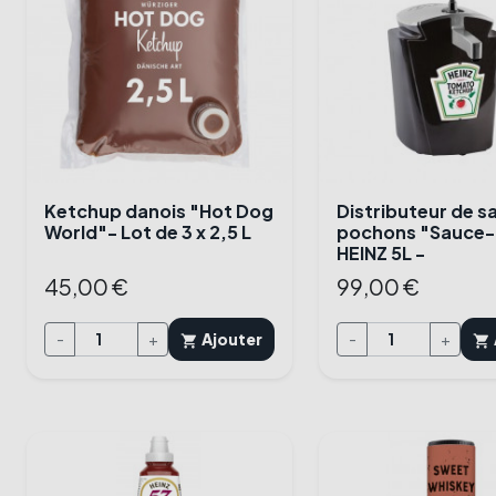
Ketchup danois "Hot Dog
Distributeur de s
World"- Lot de 3 x 2,5 L
pochons "Sauce
HEINZ 5L -
45,00 €
99,00 €
-
+
Ajouter
-
+
shopping_cart
shopping_cart