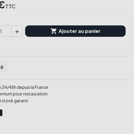
€
TTC

Ajouter au panier

0g
 24/48h depuis la France
emium pour restauration
 stock garanti