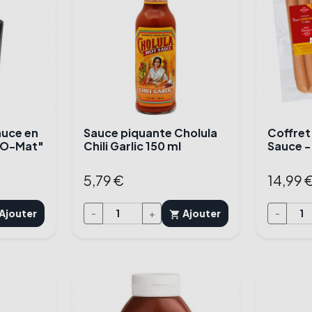
auce en
Sauce piquante Cholula
Coffret
-O-Mat"
Chili Garlic 150 ml
Sauce -
5,79 €
14,99 
Ajouter
-
+
Ajouter
-
shopping_cart