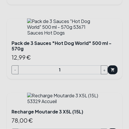
Pack de 3 Sauces "Hot Dog World" 500 ml -
570g
12,99 €
-
+
shopping_cart
Recharge Moutarde 3 X5L (15L)
78,00 €