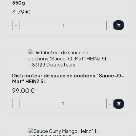
550g
4,79 €
-
+
shopping_cart
Distributeur de sauce en pochons "Sauce-O-
Mat" HEINZ 5L -
99,00 €
-
+
shopping_cart