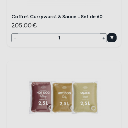
Coffret Currywurst & Sauce - Set de 60
205,00 €
-
+
shopping_cart