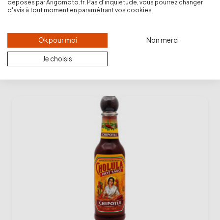
déposés par Arigomoto.fr. Pas d'inquiétude, vous pourrez changer
d'avis à tout moment en paramétrant vos cookies.
Sauce salsa
15,99 €
Ok pour moi
Non merci
-
+
shopping_cart
Je choisis