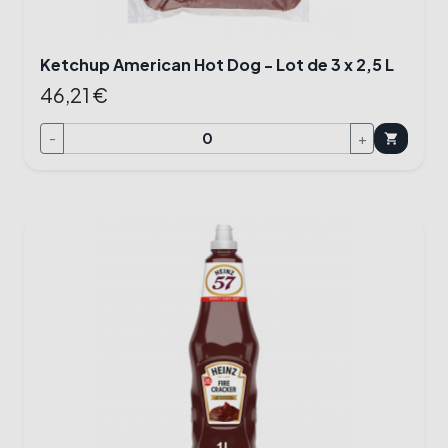
Ketchup American Hot Dog - Lot de 3 x 2,5 L
46,21 €
-
+
shopping_cart