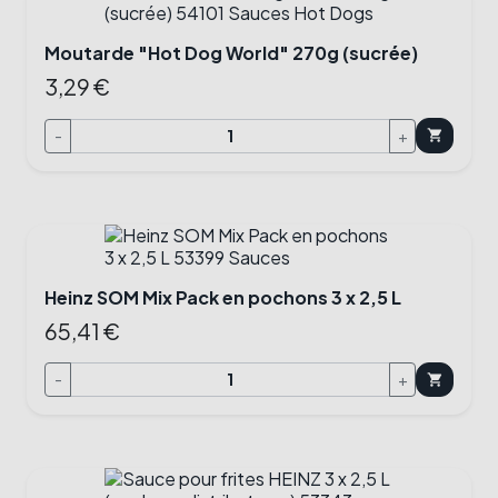
Moutarde "Hot Dog World" 270g (sucrée)
3,29 €
-
+
shopping_cart
Heinz SOM Mix Pack en pochons 3 x 2,5 L
65,41 €
-
+
shopping_cart