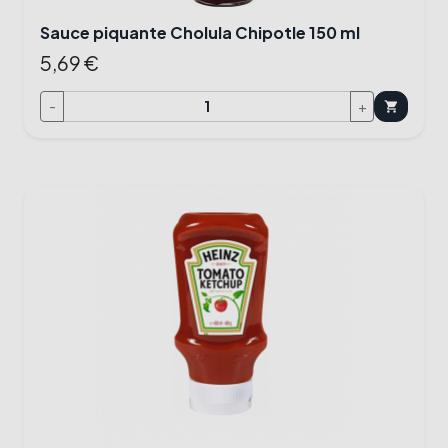
Sauce piquante Cholula Chipotle 150 ml
5,69 €
-
+
shopping_cart