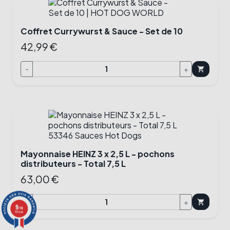
Coffret Currywurst & Sauce - Set de 10
42,99 €
-
+
shopping_cart
Mayonnaise HEINZ 3 x 2,5 L - pochons
distributeurs - Total 7,5 L
63,00 €
-
+
shopping_cart
9
/10
191 avis