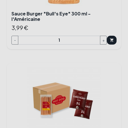
Sauce Burger "Bull's Eye" 300 ml -
l'Américaine
3,99 €
-
+
shopping_cart