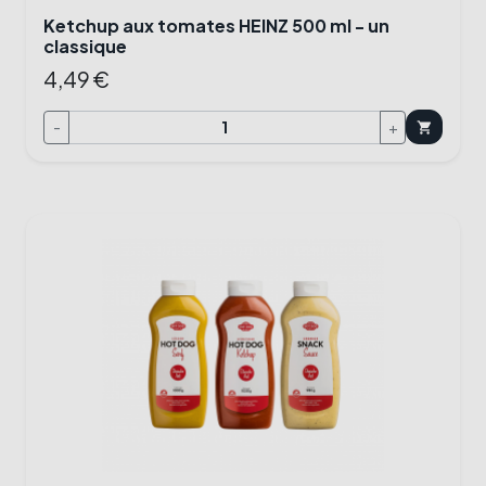
Ketchup aux tomates HEINZ 500 ml - un
classique
4,49 €
-
+
shopping_cart