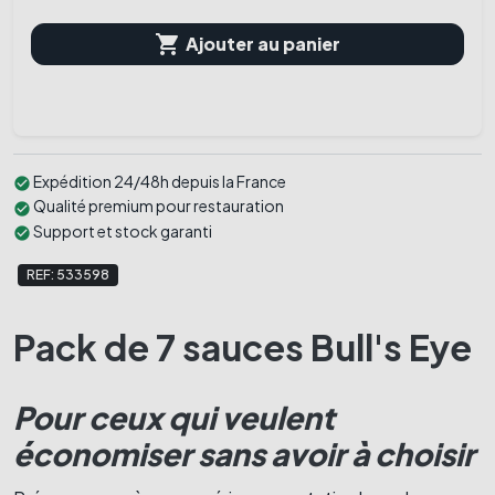

Ajouter au panier
Expédition 24/48h depuis la France
check_circle
Qualité premium pour restauration
check_circle
Support et stock garanti
check_circle
REF: 533598
Pack de 7 sauces Bull's Eye
Pour ceux qui veulent
économiser sans avoir à choisir