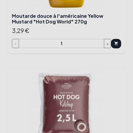
Moutarde douce à l'américaine Yellow
Mustard "Hot Dog World" 270g
3,29 €
-
+
shopping_cart