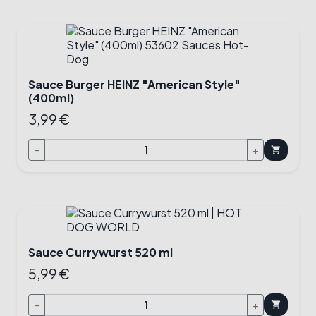
Sauce Burger HEINZ "American Style"
(400ml)
3,99 €
-
+
shopping_cart
Sauce Currywurst 520 ml
5,99 €
-
+
shopping_cart