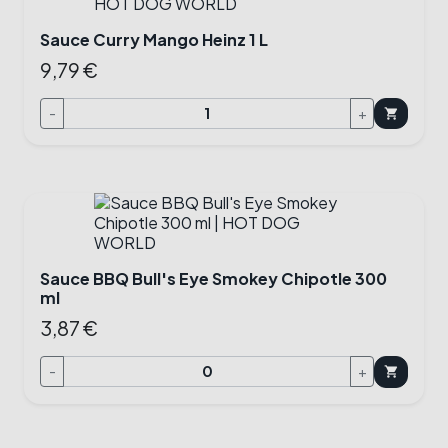
Sauce Curry Mango Heinz 1 L
9,79 €
-
+
shopping_cart
Sauce BBQ Bull's Eye Smokey Chipotle 300
ml
3,87 €
-
+
shopping_cart