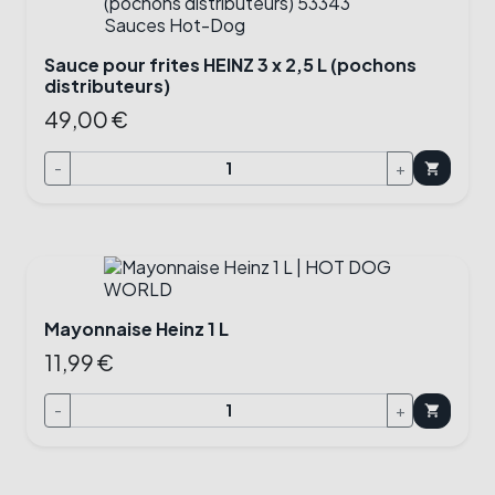
Sauce pour frites HEINZ 3 x 2,5 L (pochons
distributeurs)
49,00 €
-
+
shopping_cart
Mayonnaise Heinz 1 L
11,99 €
-
+
shopping_cart