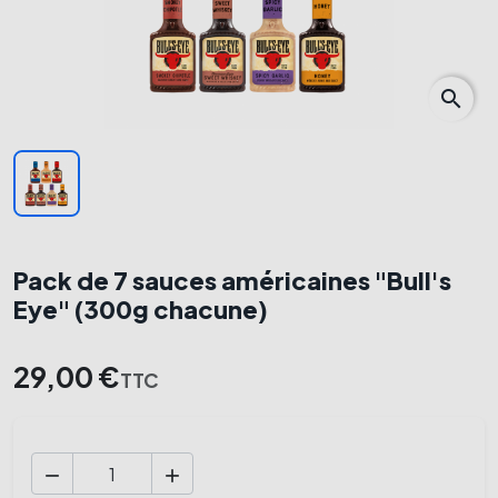
search
Pack de 7 sauces américaines "Bull's
Eye" (300g chacune)
29,00 €
TTC

