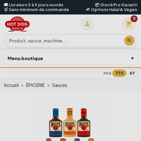
🚚 Livraison 3 à 5 jours ouvrés
📦 Stock Pro Garanti
🛒 Sans minimum de commande
🌱 Options Halal & Vegan
0
shopping_cart

search
Menu boutique
TTC
HT
PRIX
Accueil
ÉPICERIE
Sauces