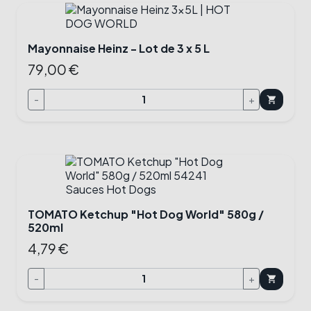
Mayonnaise Heinz - Lot de 3 x 5 L
79,00 €
-
+
shopping_cart
TOMATO Ketchup "Hot Dog World" 580g /
520ml
4,79 €
-
+
shopping_cart