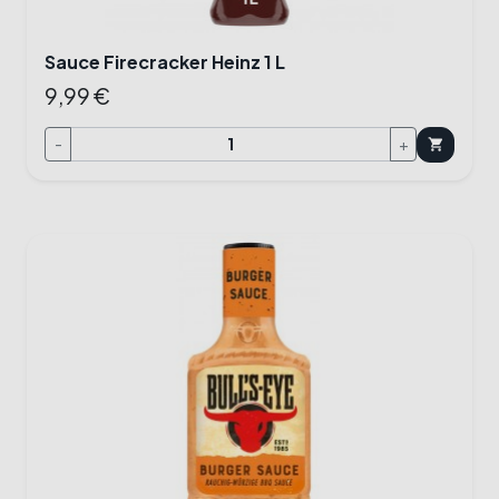
Sauce Firecracker Heinz 1 L
9,99 €
-
+
shopping_cart