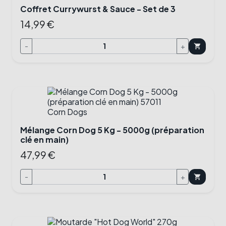
Coffret Currywurst & Sauce - Set de 3
14,99 €
-
+
shopping_cart
Mélange Corn Dog 5 Kg - 5000g (préparation
clé en main)
47,99 €
-
+
shopping_cart