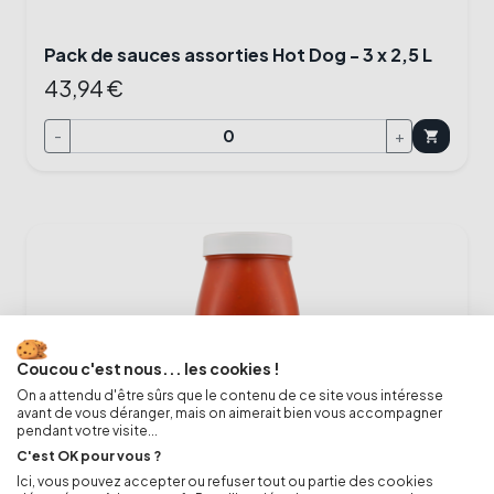
Pack de sauces assorties Hot Dog - 3 x 2,5 L
43,94 €
-
+
shopping_cart
Coucou c'est nous... les cookies !
On a attendu d'être sûrs que le contenu de ce site vous intéresse
avant de vous déranger, mais on aimerait bien vous accompagner
pendant votre visite...
C'est OK pour vous ?
Ici, vous pouvez accepter ou refuser tout ou partie des cookies