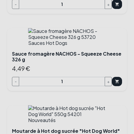
-
+
shopping_cart
Sauce fromagère NACHOS - Squeeze Cheese
326 g
4,49 €
-
+
shopping_cart
Moutarde à Hot dog sucrée "Hot Dog World"