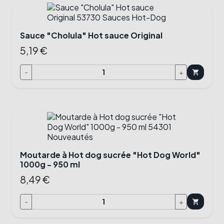
Sauce "Cholula" Hot sauce Original
5,19 €
-
+
shopping_cart
Moutarde à Hot dog sucrée "Hot Dog World"
1000g - 950 ml
8,49 €
-
+
shopping_cart