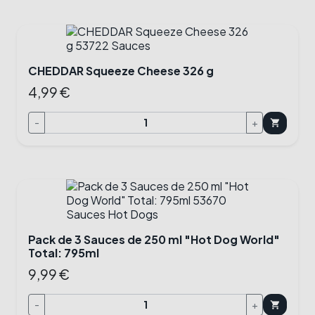
CHEDDAR Squeeze Cheese 326 g
4,99 €
-
+
shopping_cart
Pack de 3 Sauces de 250 ml "Hot Dog World"
Total: 795ml
9,99 €
-
+
shopping_cart