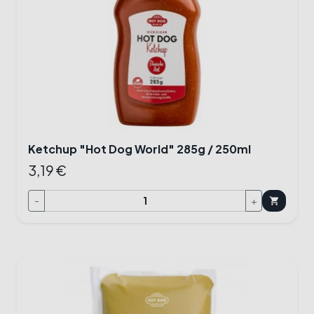
Ketchup "Hot Dog World" 285g / 250ml
3,19 €
-
+
shopping_cart