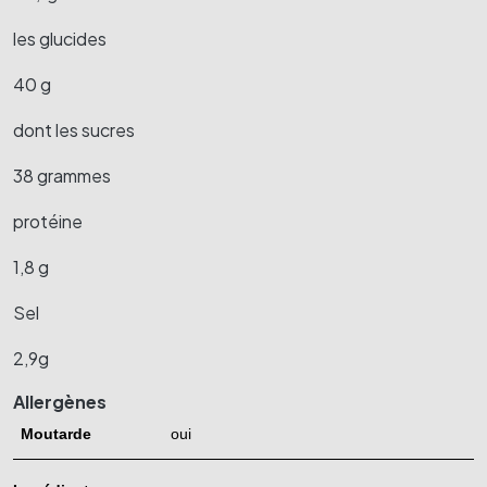
les glucides
40 g
dont les sucres
38 grammes
protéine
1,8 g
Sel
2,9g
Allergènes
Moutarde
oui