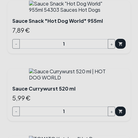
Sauce Snack "Hot Dog World" 955ml
7,89 €
-
+
shopping_cart
Sauce Currywurst 520 ml
5,99 €
-
+
shopping_cart