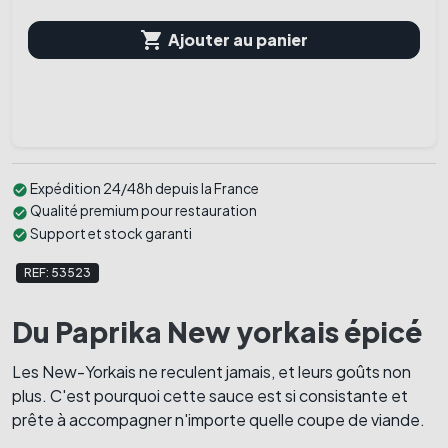

Ajouter au panier
Expédition 24/48h depuis la France
check_circle
Qualité premium pour restauration
check_circle
Support et stock garanti
check_circle
REF: 53523
Du Paprika New yorkais épicé
Les New-Yorkais ne reculent jamais, et leurs goûts non
plus. C'est pourquoi cette sauce est si consistante et
prête à accompagner n'importe quelle coupe de viande.