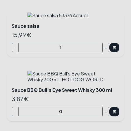
Sauce salsa
15,99 €
-
+
shopping_cart
Sauce BBQ Bull's Eye Sweet Whisky 300 ml
3,87 €
-
+
shopping_cart