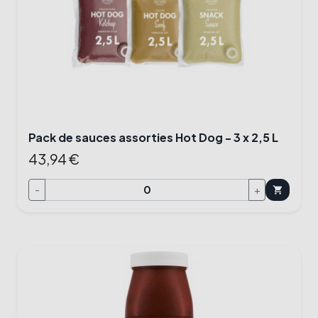
Pack de sauces assorties Hot Dog - 3 x 2,5 L
43,94 €
-
+
shopping_cart