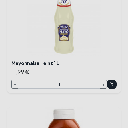
Mayonnaise Heinz 1 L
11,99 €
-
+
shopping_cart