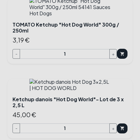
TOMATO Ketchup "Hot Dog World" 300g /
250ml
3,19 €
-
+
shopping_cart
Ketchup danois "Hot Dog World"- Lot de 3 x
2,5 L
45,00 €
-
+
shopping_cart