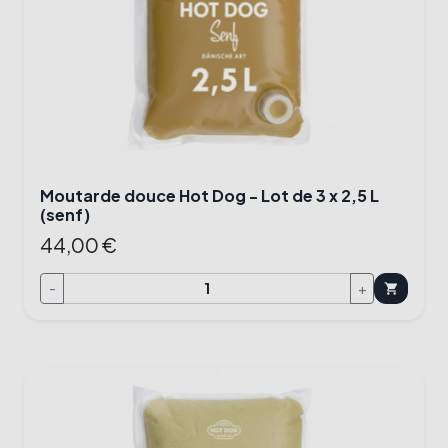
Moutarde douce Hot Dog - Lot de 3 x 2,5 L
(senf)
44,00 €
-
+
shopping_cart