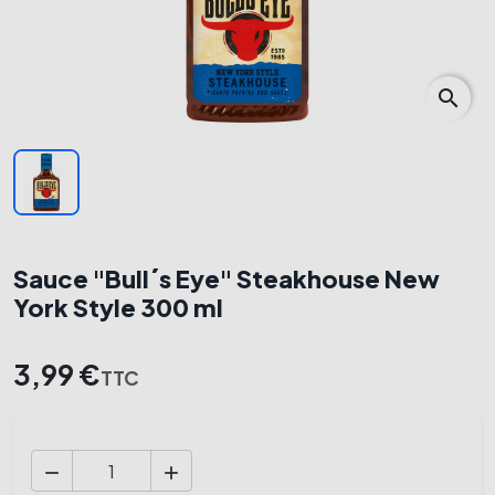
search
Sauce "Bull´s Eye" Steakhouse New
York Style 300 ml
3,99 €
TTC

