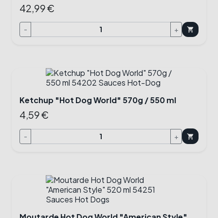
42,99 €
-
+
shopping_cart
Ketchup "Hot Dog World" 570g / 550 ml
4,59 €
-
+
shopping_cart
Moutarde Hot Dog World "American Style"