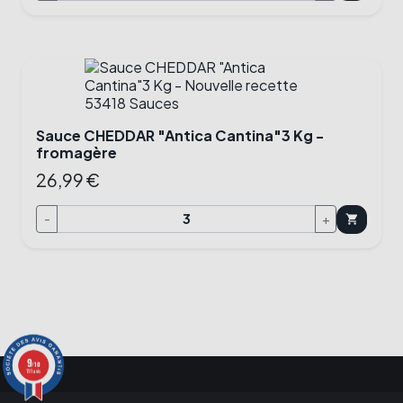
Sauce CHEDDAR "Antica Cantina"3 Kg -
fromagère
26,99 €
-
+
shopping_cart
9
/10
191 avis