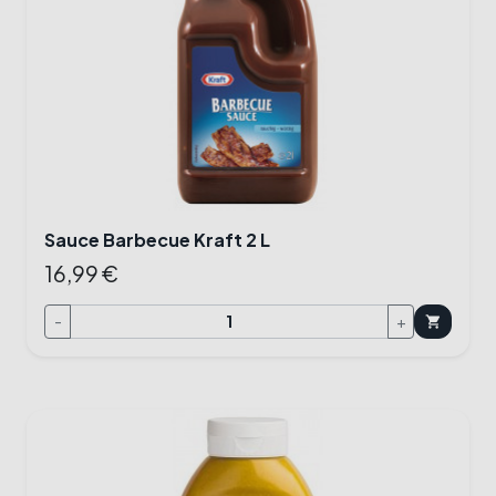
Sauce Barbecue Kraft 2 L
16,99 €
-
+
shopping_cart