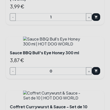
3,99 €
-
+
shopping_cart
Sauce BBQ Bull's Eye Honey 300 ml
3,87 €
-
+
shopping_cart
Coffret Currywurst & Sauce - Set de 10