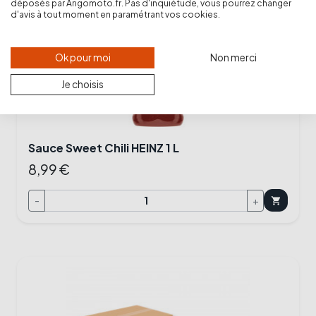
déposés par Arigomoto.fr. Pas d'inquiétude, vous pourrez changer
d'avis à tout moment en paramétrant vos cookies.
Ok pour moi
Non merci
Je choisis
Sauce Sweet Chili HEINZ 1 L
8,99 €
-
+
shopping_cart