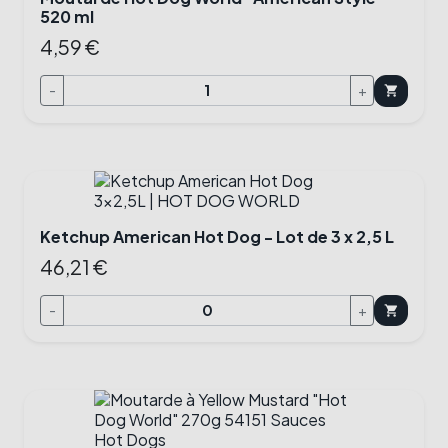
520 ml
4,59 €
-
+
shopping_cart
Ketchup American Hot Dog - Lot de 3 x 2,5 L
46,21 €
-
+
shopping_cart