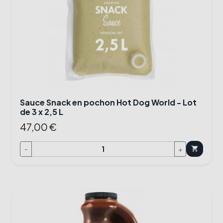
Sauce Snack en pochon Hot Dog World - Lot
de 3 x 2,5 L
47,00 €
-
+
shopping_cart