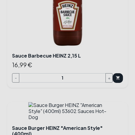
Sauce Barbecue HEINZ 2,15 L
16,99 €
-
+
shopping_cart
Sauce Burger HEINZ "American Style"
(400ml)