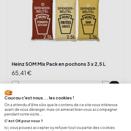
Heinz SOM Mix Pack en pochons 3 x 2,5 L
65,41 €
-
+
shopping_cart
Coucou c'est nous... les cookies !
On a attendu d'être sûrs que le contenu de ce site vous intéresse
avant de vous déranger, mais on aimerait bien vous accompagner
pendant votre visite...
C'est OK pour vous ?
Ici, vous pouvez accepter ou refuser tout ou partie des cookies