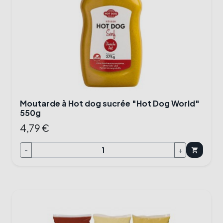
Moutarde à Hot dog sucrée "Hot Dog World"
550g
4,79 €
-
+
shopping_cart