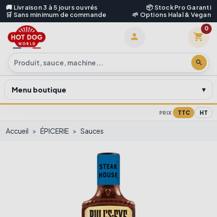
🚚 Livraison 3 à 5 jours ouvrés
📦 Stock Pro Garanti
🛒 Sans minimum de commande
🌱 Options Halal & Vegan
0
shopping_cart

search
Menu boutique
TTC
HT
PRIX
Accueil
ÉPICERIE
Sauces