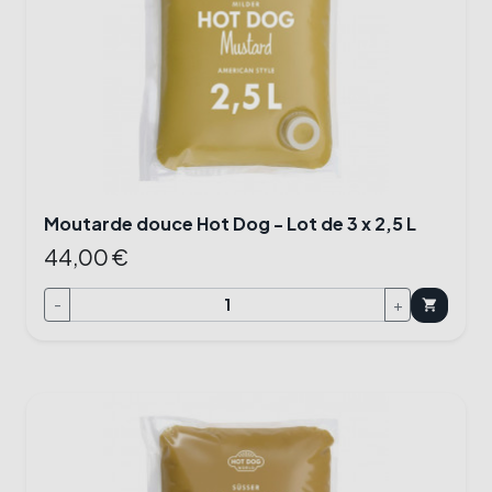
Moutarde douce Hot Dog - Lot de 3 x 2,5 L
44,00 €
-
+
shopping_cart