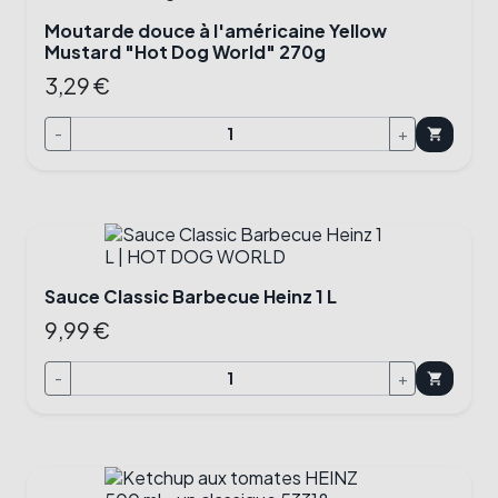
Moutarde douce à l'américaine Yellow
Mustard "Hot Dog World" 270g
3,29 €
-
+
shopping_cart
Sauce Classic Barbecue Heinz 1 L
9,99 €
-
+
shopping_cart