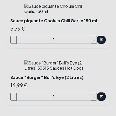
Sauce piquante Cholula Chili Garlic 150 ml
5,79 €
-
+
shopping_cart
Sauce "Burger" Bull's Eye (2 Litres)
16,99 €
-
+
shopping_cart