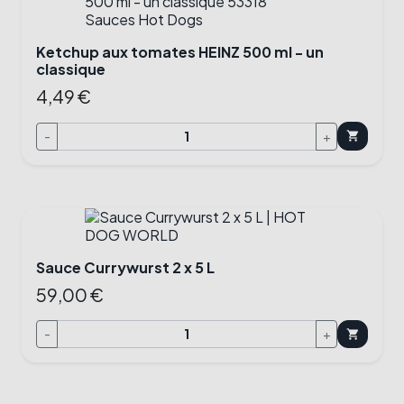
Ketchup aux tomates HEINZ 500 ml - un
classique
4,49 €
-
+
shopping_cart
Sauce Currywurst 2 x 5 L
59,00 €
-
+
shopping_cart