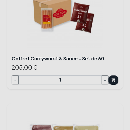
Coffret Currywurst & Sauce - Set de 60
205,00 €
-
+
shopping_cart