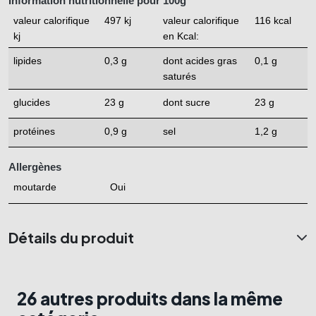
Information nutritionnelle pour 100g
valeur calorifique 
497 kj
valeur calorifique 
116 kcal
kj
en Kcal:
lipides
0,3 g
dont acides gras 
0,1 g
saturés
glucides
23 g
dont sucre
23 g
protéines
0,9 g
sel
1,2 g
Allergènes
moutarde
Oui
Détails du produit
26 autres produits dans la même