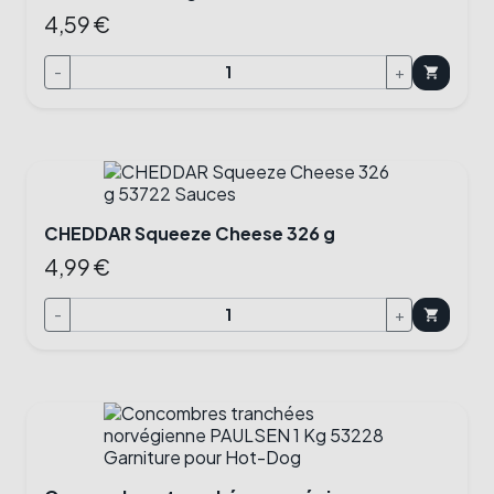
4,59 €
-
+
shopping_cart
CHEDDAR Squeeze Cheese 326 g
4,99 €
-
+
shopping_cart