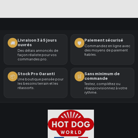
Livraison 3 à 5 jours
Paiement sécurisé
🚚
🛡️
ouvrés
Commandez en ligne avec
des moyens de paiement
Des délais annoncés de
fiables.
façon réaliste pour vos
commandes pro.
Stock Pro Garanti
Sans minimum de
📦
🛒
commande
Une boutique pensée pour
les besoins terrain et les
Testez, complétez ou
réassorts.
réapprovisionnez à votre
rythme.