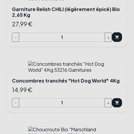
Garniture Relish CHILI (légèrement épicé) Bio
2,65 Kg
27,99 €
-
+
shopping_cart
Concombres tranchés "Hot Dog World" 4Kg
14,99 €
-
+
shopping_cart