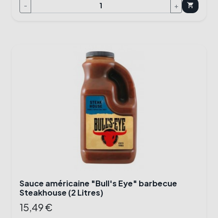
-
+
shopping_cart
Sauce américaine "Bull's Eye" barbecue
Steakhouse (2 Litres)
15,49 €