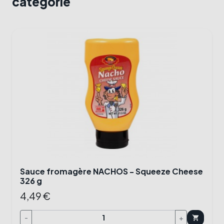
catégorie
Sauce fromagère NACHOS - Squeeze Cheese
326 g
4,49 €
-
+
shopping_cart