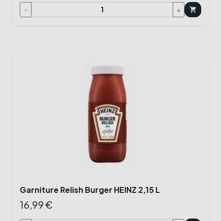
-
+
shopping_cart
Garniture Relish Burger HEINZ 2,15 L
16,99 €