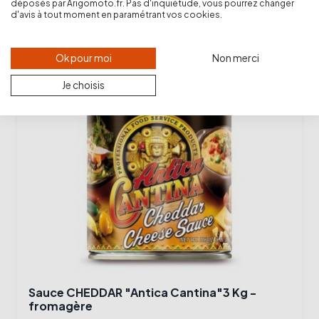
47,99 €
déposés par Arigomoto.fr. Pas d'inquiétude, vous pourrez changer
d'avis à tout moment en paramétrant vos cookies.
-
+
shopping_cart
Ok pour moi
Non merci
Je choisis
Sauce CHEDDAR "Antica Cantina"3 Kg -
fromagère