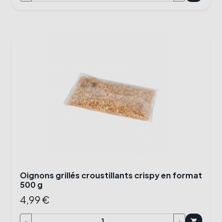
Oignons grillés croustillants crispy en format
500 g
4,99 €
-
+
shopping_cart