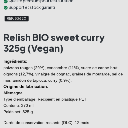
Qualité premium pour restauration
check_circle
Support et stock garanti
check_circle
REF: 53620
Relish BIO sweet curry
325g (Vegan)
Ingrédients:
poivrons rouges (29%), concombre (11%), sucre de canne brut, 
oignons (12,7%), vinaigre de cognac, graines de moutarde, sel de 
mer, amidon de tapioca, curry (0,9%).
Origine de fabrication: 
Allemagne
Type d'emballage: Récipient en plastique PET
Contenu: 370 ml
Poids net: 325 g
Durée de conservation restante (DLC): 12 mois