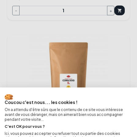
-
+
shopping_cart
Coucou c'est nous... les cookies !
On a attendu d'être sûrs que le contenu de ce site vous intéresse
avant de vous déranger, mais on aimerait bien vous accompagner
pendant votre visite...
Mélange Corn Dog 5 Kg - 5000g (préparation
C'est OK pour vous ?
clé en main)
Ici, vous pouvez accepter ou refuser tout ou partie des cookies