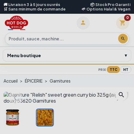
🚚 Livraison 3 à 5 jours ouvrés
📦 Stock Pro Garanti
🛒 Sans minimum de commande
🌱 Options Halal & Vegan
0
shopping_cart

search
Menu boutique
TTC
HT
PRIX
Accueil
ÉPICERIE
Garnitures
search
Previous
Next