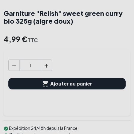
Garniture "Relish" sweet green curry
bio 325g (aigre doux)
4,99 €
TTC



Ajouter au panier
Expédition 24/48h depuis la France
check_circle