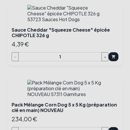
Sauce Cheddar "Squeeze Cheese" épicée
CHIPOTLE 326 g
4,39 €
-
+
shopping_cart
Pack Mélange Corn Dog 5 x 5 Kg (préparation
clé en main) NOUVEAU
234,00 €