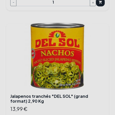
-
+
shopping_cart
Jalapenos tranchés "DEL SOL" (grand
format) 2,90 Kg
13,99 €