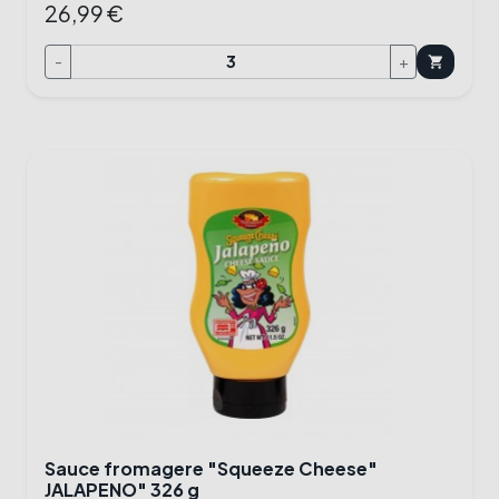
26,99 €
-
+
shopping_cart
Sauce fromagere "Squeeze Cheese"
JALAPENO" 326 g