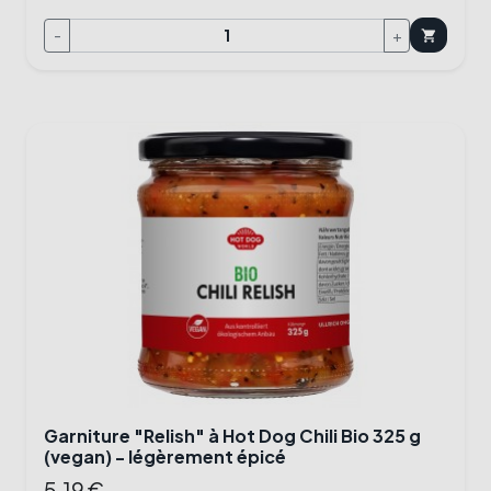
-
+
shopping_cart
Garniture "Relish" à Hot Dog Chili Bio 325 g
(vegan) - légèrement épicé
5,19 €