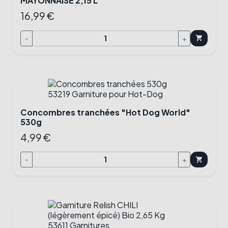
MAYONNAISE 2,15 L
16,99 €
-
+
shopping_cart
Concombres tranchées "Hot Dog World"
530g
4,99 €
-
+
shopping_cart