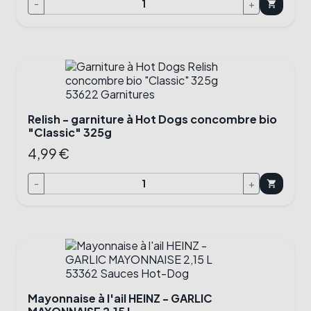
-
+
shopping_cart
Relish - garniture à Hot Dogs concombre bio
"Classic" 325g
4,99 €
-
+
shopping_cart
Mayonnaise à l'ail HEINZ - GARLIC