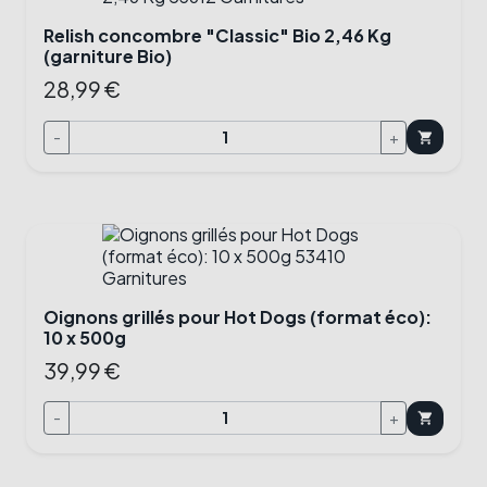
Relish concombre "Classic" Bio 2,46 Kg
(garniture Bio)
28,99 €
-
+
shopping_cart
Oignons grillés pour Hot Dogs (format éco):
10 x 500g
39,99 €
-
+
shopping_cart