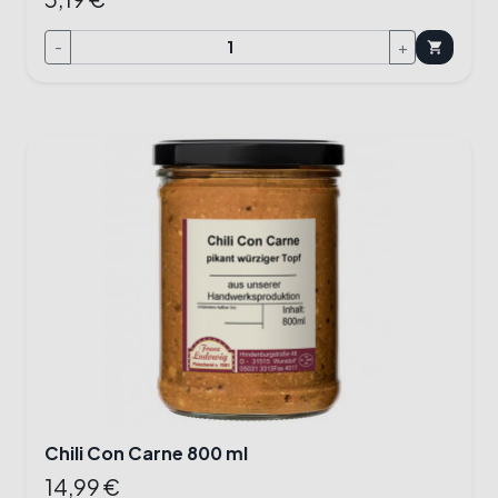
-
+
shopping_cart
Chili Con Carne 800 ml
14,99 €