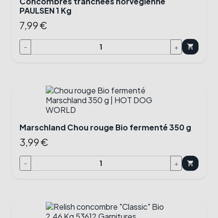
Concombres tranchées norvégienne
PAULSEN 1 Kg
7,99 €
-
+
shopping_cart
Marschland Chou rouge Bio fermenté 350 g
3,99 €
-
+
shopping_cart