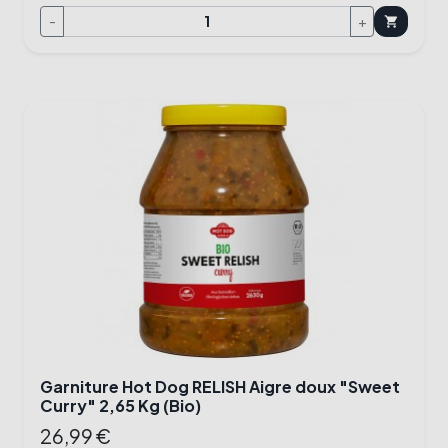
-
+
shopping_cart
Garniture Hot Dog RELISH Aigre doux "Sweet
Curry" 2,65 Kg (Bio)
26,99 €