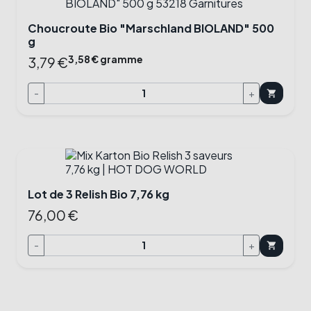
Choucroute Bio "Marschland BIOLAND" 500
g
3,58 € gramme
3,79 €
-
+
shopping_cart
Lot de 3 Relish Bio 7,76 kg
76,00 €
-
+
shopping_cart