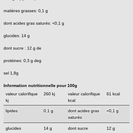
matières grasses: 0,1 g
dont acides gras saturés: <0,1 g
glucides: 14 g
dont sucre : 12 g de
protéines: 0,3 g deg 
sel 1,8g
Information nutritionnelle pour 100g
valeur calorifique 
260 kj
valeur calorifique 
61 kcal
kj
kcal
lipides
0,1 g
dont acides gras 
<0,1 g
saturés
glucides
14 g
dont sucre
12 g