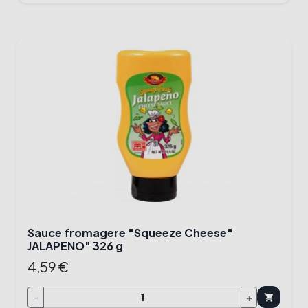
Sauce fromagere "Squeeze Cheese"
JALAPENO" 326 g
4,59 €
-
+
shopping_cart