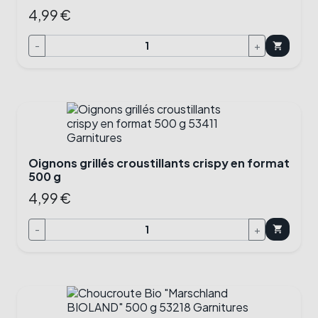
4,99 €
-
+
shopping_cart
Oignons grillés croustillants crispy en format
500 g
4,99 €
-
+
shopping_cart