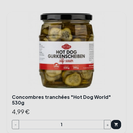
Concombres tranchées "Hot Dog World"
530g
4,99 €
-
+
shopping_cart