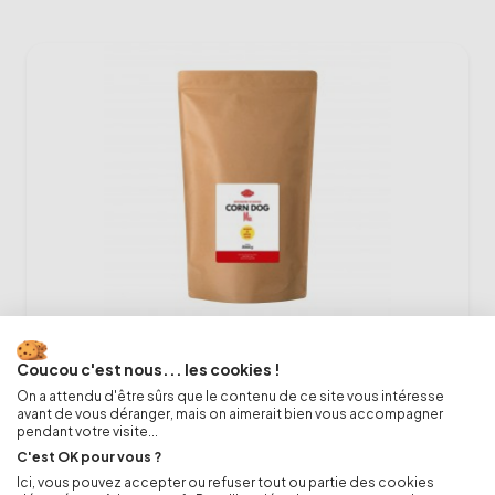
Mélange Corn Dog 5 Kg - 5000g (préparation
Coucou c'est nous... les cookies !
clé en main)
On a attendu d'être sûrs que le contenu de ce site vous intéresse
47,99 €
avant de vous déranger, mais on aimerait bien vous accompagner
pendant votre visite...
C'est OK pour vous ?
-
+
shopping_cart
Ici, vous pouvez accepter ou refuser tout ou partie des cookies