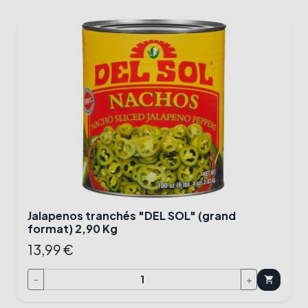
Jalapenos tranchés "DEL SOL" (grand
format) 2,90 Kg
13,99 €
-
+
shopping_cart