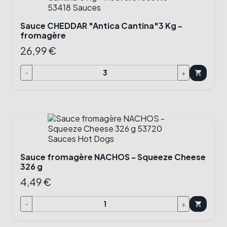
Sauce CHEDDAR "Antica Cantina"3 Kg -
fromagère
26,99 €
-
+
shopping_cart
Sauce fromagère NACHOS - Squeeze Cheese
326 g
4,49 €
-
+
shopping_cart