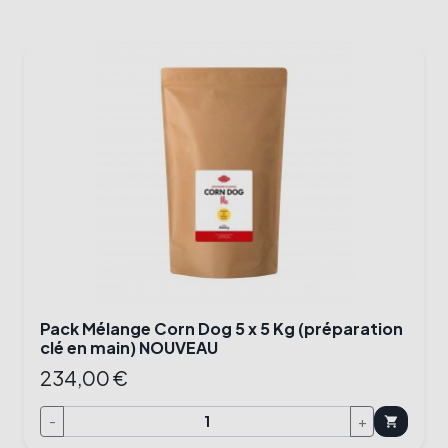
Pack Mélange Corn Dog 5 x 5 Kg (préparation
clé en main) NOUVEAU
234,00 €
-
+
shopping_cart