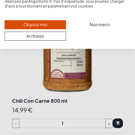
déposés par Arigomoto.fr. Pas d'inquiétude, vous pourrez changer
d'avis à tout moment en paramétrant vos cookies.
Ok pour moi
Non merci
Je choisis
Chili Con Carne 800 ml
14,99 €
-
+
shopping_cart