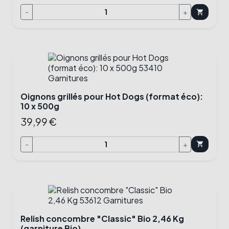
-
+
shopping_cart
Oignons grillés pour Hot Dogs (format éco):
10 x 500g
39,99 €
-
+
shopping_cart
Relish concombre "Classic" Bio 2,46 Kg
(garniture Bio)