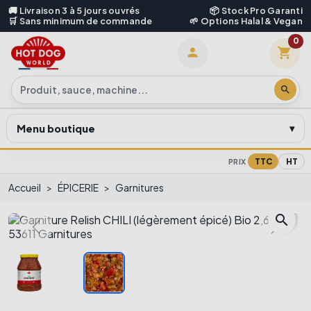
🚚 Livraison 3 à 5 jours ouvrés
📦 Stock Pro Garanti
🛒 Sans minimum de commande
🌱 Options Halal & Vegan
0
shopping_cart

search
Menu boutique
TTC
HT
PRIX
Accueil
ÉPICERIE
Garnitures
search
Previous
Next