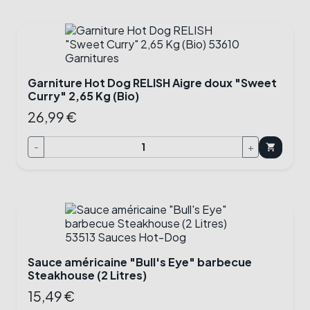
Garniture Hot Dog RELISH Aigre doux "Sweet
Curry" 2,65 Kg (Bio)
26,99 €
-
+
shopping_cart
Sauce américaine "Bull's Eye" barbecue
Steakhouse (2 Litres)
15,49 €