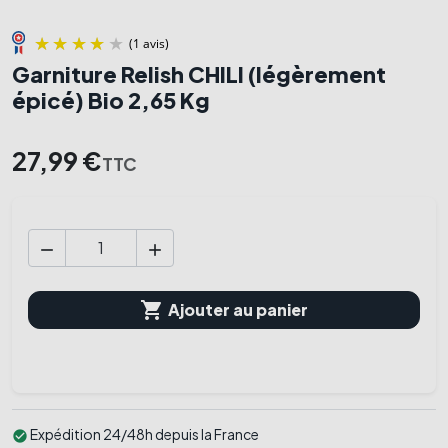
Garniture Relish CHILI (légèrement
épicé) Bio 2,65 Kg
(1 avis)
27,99 €
TTC



Ajouter au panier
Expédition 24/48h depuis la France
check_circle