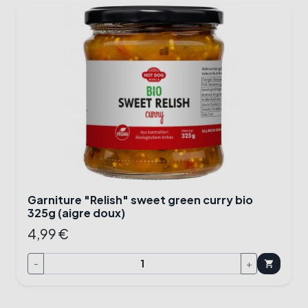
Garniture "Relish" sweet green curry bio
325g (aigre doux)
4,99 €
-
+
shopping_cart