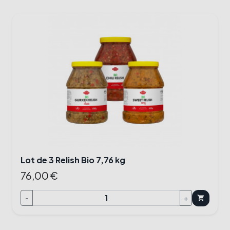
Lot de 3 Relish Bio 7,76 kg
76,00 €
-
+
shopping_cart