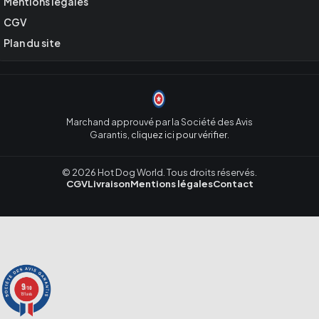
Mentions légales
CGV
Plan du site
Marchand approuvé par la Société des Avis
Garantis,
cliquez ici pour vérifier
.
© 2026 Hot Dog World. Tous droits réservés.
CGV
Livraison
Mentions légales
Contact
9
/10
191 avis