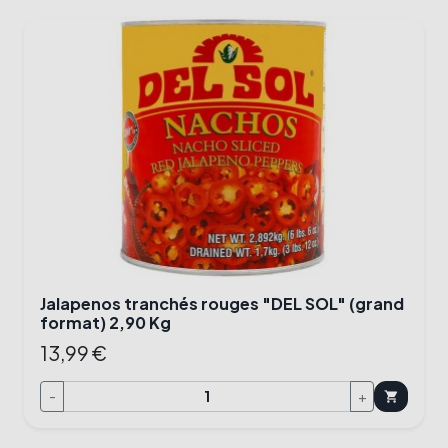
Jalapenos tranchés rouges "DEL SOL" (grand
format) 2,90 Kg
13,99 €
-
+
shopping_cart