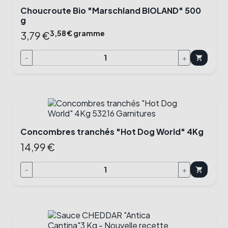
Choucroute Bio "Marschland BIOLAND" 500
g
3,58 € gramme
3,79 €
-
+
shopping_cart
Concombres tranchés "Hot Dog World" 4Kg
14,99 €
-
+
shopping_cart