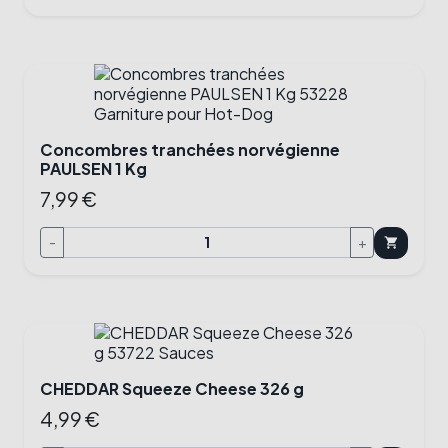
Concombres tranchées norvégienne
PAULSEN 1 Kg
7,99 €
-
+
shopping_cart
CHEDDAR Squeeze Cheese 326 g
4,99 €