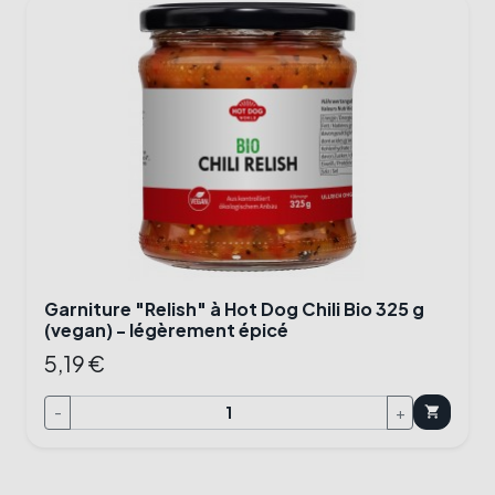
Garniture "Relish" à Hot Dog Chili Bio 325 g
(vegan) - légèrement épicé
5,19 €
-
+
shopping_cart