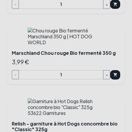
-
+
shopping_cart
Marschland Chou rouge Bio fermenté 350 g
3,99 €
-
+
shopping_cart
Relish - garniture à Hot Dogs concombre bio
"Classic" 325g