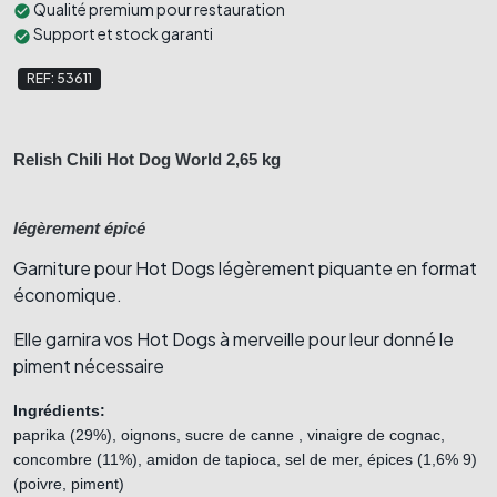
Qualité premium pour restauration
check_circle
Support et stock garanti
check_circle
REF: 53611
Relish Chili Hot Dog World 2,65 kg
légèrement épicé
Garniture pour Hot Dogs légèrement piquante en format
économique.
Elle garnira vos Hot Dogs à merveille pour leur donné le
piment nécessaire
Ingrédients:
paprika (29%), oignons, sucre de canne , vinaigre de cognac, 
concombre (11%), amidon de tapioca, sel de mer, épices (1,6% 9) 
(poivre, piment) 