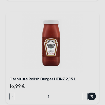
Garniture Relish Burger HEINZ 2,15 L
16,99 €
-
+
shopping_cart