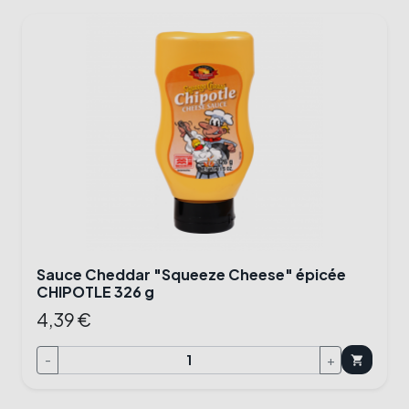
Sauce Cheddar "Squeeze Cheese" épicée
CHIPOTLE 326 g
4,39 €
-
+
shopping_cart