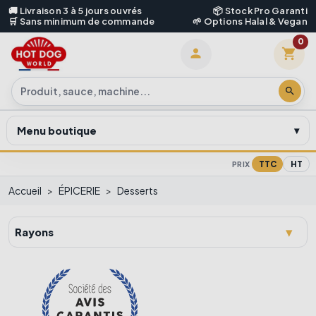
🚚 Livraison 3 à 5 jours ouvrés
📦 Stock Pro Garanti
🛒 Sans minimum de commande
🌱 Options Halal & Vegan
0
shopping_cart

search
Menu boutique
TTC
HT
PRIX
Accueil
ÉPICERIE
Desserts
▾