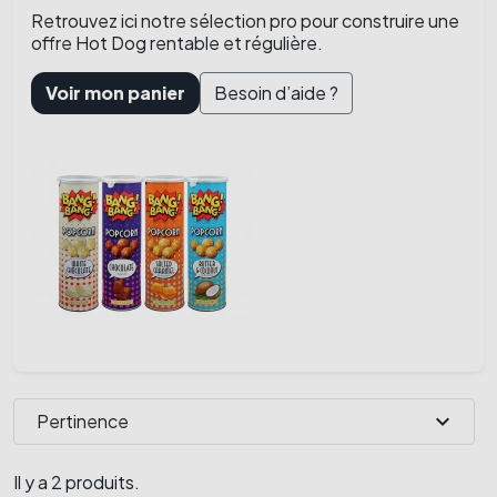
Retrouvez ici notre sélection pro pour construire une
offre Hot Dog rentable et régulière.
Voir mon panier
Besoin d’aide ?
expand_more
Pertinence
Il y a 2 produits.