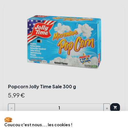
Popcorn Jolly Time Sale 300 g
5,99 €
-
+
shopping_cart
Coucou c'est nous... les cookies !