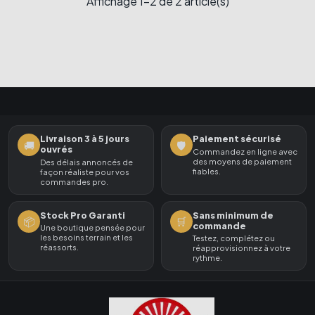
Affichage 1-2 de 2 article(s)
Livraison 3 à 5 jours
Paiement sécurisé
🚚
🛡️
ouvrés
Commandez en ligne avec
des moyens de paiement
Des délais annoncés de
fiables.
façon réaliste pour vos
commandes pro.
Stock Pro Garanti
Sans minimum de
📦
🛒
commande
Une boutique pensée pour
les besoins terrain et les
Testez, complétez ou
réassorts.
réapprovisionnez à votre
rythme.