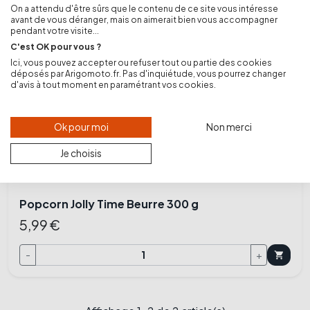
On a attendu d'être sûrs que le contenu de ce site vous intéresse
avant de vous déranger, mais on aimerait bien vous accompagner
pendant votre visite...
C'est OK pour vous ?
Ici, vous pouvez accepter ou refuser tout ou partie des cookies
déposés par Arigomoto.fr. Pas d'inquiétude, vous pourrez changer
d'avis à tout moment en paramétrant vos cookies.
Ok pour moi
Non merci
Je choisis
Popcorn Jolly Time Beurre 300 g
5,99 €
-
+
shopping_cart