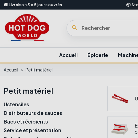
🚚 Livraison 3 à 5 jours ouvrés
📦 St
search
Accueil
Épicerie
Machine
Accueil
Petit matériel
Petit matériel
U
Ustensiles
Distributeurs de sauces
Bacs et récipients
E
Service et présentation
c