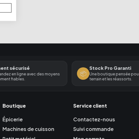
ent sécurisé
Stock Pro Garanti
📦
dez en ligne avec des moyens
Une boutique pensée pour
ment fiables.
terrain et les réassorts.
Boutique
Service client
Épicerie
Contactez-nous
Machines de cuisson
Suivi commande
Petit matériel
Mon compte