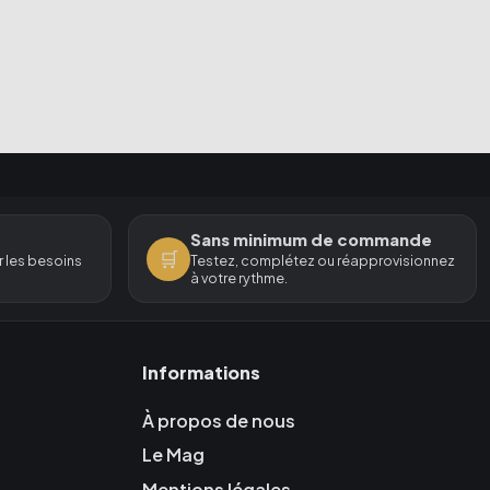
Sans minimum de commande
🛒
 les besoins
Testez, complétez ou réapprovisionnez
à votre rythme.
Informations
À propos de nous
Le Mag
Mentions légales