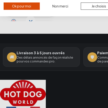
Ok pour moi
Non merci
Je choisis
Livraison 3 à 5 jours ouvrés
Paiem
🚚
🛡️
Des délais annoncés de façon réaliste
Comman
pour vos commandes pro.
de paie