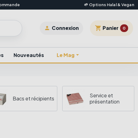
 commande
🌱 Options Halal & Vegan
shopping_cart
Connexion
Panier

0
es
Nouveautés
Le Mag
Service et
Bacs et récipients
présentation