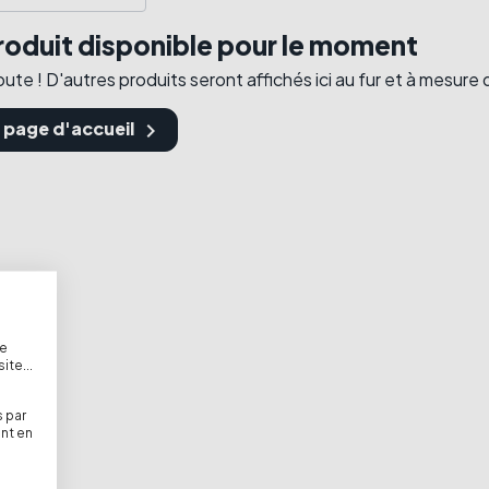
oduit disponible pour le moment
ute ! D'autres produits seront affichés ici au fur et à mesure q
a page d'accueil

de
te...
 par
nt en