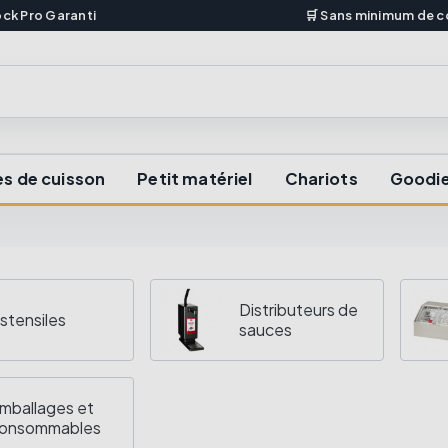
ock Pro Garanti
🛒 Sans minimum de
s de cuisson
Petit matériel
Chariots
Goodi
Distributeurs de
stensiles
sauces
mballages et
onsommables