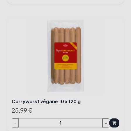
Currywurst végane 10 x 120 g
25,99 €
-
+
shopping_cart