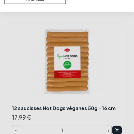
12 saucisses Hot Dogs véganes 50g - 16 cm
17,99 €
-
+
shopping_cart