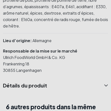
protéine de pois, protéine de pomme de terre, fibre
d’agrumes, épaississants : E407a, E461, acidifiant : E330,
arôme naturel, épices, dextrose, extraits d’épices,
colorant : E160a, concentré de radis rouge, fumée de bois
de hêtre.
Lieu d’origine:
Allemagne
Responsable de la mise sur le marché
Ullrich FoodWorld GmbH & Co. KG
Frankenring 18
30855 Langenhagen
Détails du produit
6 autres produits dans la même