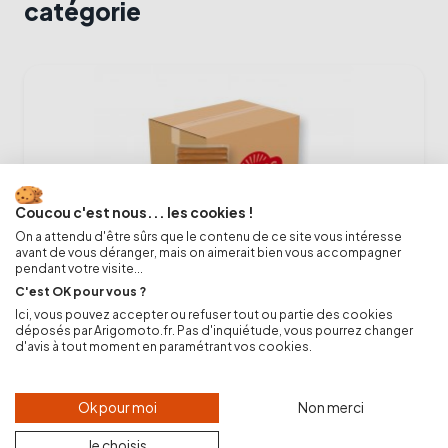
catégorie
Coucou c'est nous... les cookies !
On a attendu d'être sûrs que le contenu de ce site vous intéresse
avant de vous déranger, mais on aimerait bien vous accompagner
pendant votre visite...
C'est OK pour vous ?
Ici, vous pouvez accepter ou refuser tout ou partie des cookies
déposés par Arigomoto.fr. Pas d'inquiétude, vous pourrez changer
d'avis à tout moment en paramétrant vos cookies.
Pack Hot Dogs Véganes DUO 144 x 50g
(saucisses et pains)
239,00 €
Ok pour moi
Non merci
-
+
shopping_cart
Je choisis