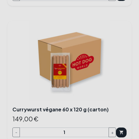
Currywurst végane 60 x 120 g (carton)
149,00 €
-
+
shopping_cart