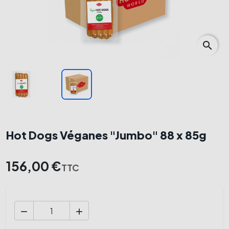
search
Hot Dogs Véganes "Jumbo" 88 x 85g
156,00 €
TTC

