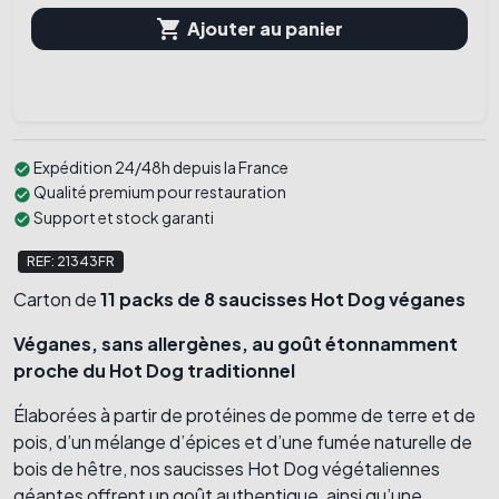

Ajouter au panier
Expédition 24/48h depuis la France
check_circle
Qualité premium pour restauration
check_circle
Support et stock garanti
check_circle
REF: 21343FR
Carton de
11 packs de 8 saucisses Hot Dog véganes
Véganes, sans allergènes, au goût étonnamment
proche du Hot Dog traditionnel
Élaborées à partir de protéines de pomme de terre et de
pois, d’un mélange d’épices et d’une fumée naturelle de
bois de hêtre, nos saucisses Hot Dog végétaliennes
géantes offrent un goût authentique, ainsi qu’une