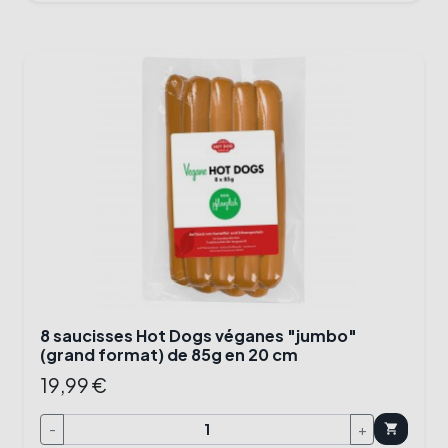
8 saucisses Hot Dogs véganes "jumbo"
(grand format) de 85g en 20 cm
19,99 €
-
+
shopping_cart