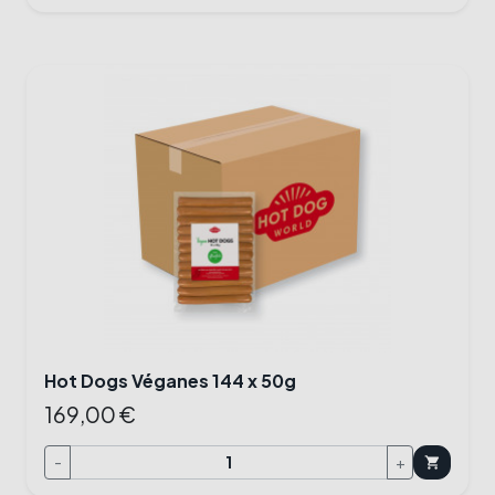
Hot Dogs Véganes 144 x 50g
169,00 €
-
+
shopping_cart