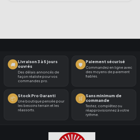
Livraison 3 à 5 jours
Paiement sécurisé
🚚
🛡️
ouvrés
Commandez en ligne avec
des moyens de paiement
Des délais annoncés de
fiables.
façon réaliste pour vos
commandes pro.
Stock Pro Garanti
Sans minimum de
📦
🛒
commande
Une boutique pensée pour
les besoins terrain et les
Testez, complétez ou
réassorts.
réapprovisionnez à votre
rythme.