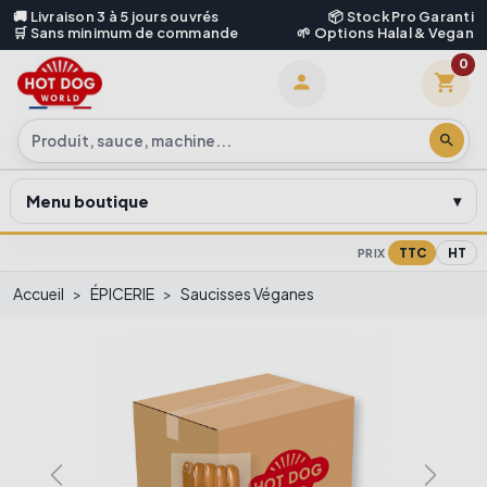
🚚 Livraison 3 à 5 jours ouvrés
📦 Stock Pro Garanti
🛒 Sans minimum de commande
🌱 Options Halal & Vegan
0
shopping_cart

search
Menu boutique
TTC
HT
PRIX
Accueil
ÉPICERIE
Saucisses Véganes
Previous
Next